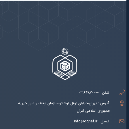
پیوندها
بيشتر
تلفن:
02164870000
آدرس : تهران،خیابان نوفل لوشاتو،سازمان اوقاف و امور خیریه
جمهوری اسلامی ایران
ایمیل:
info@oghaf.ir