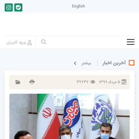
English
آخرین اخبار
بيشتر
5
مرداد
1399
32232