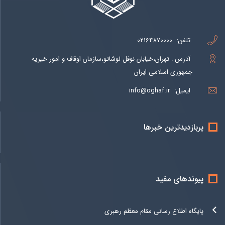
تلفن:
02164870000
آدرس : تهران،خیابان نوفل لوشاتو،سازمان اوقاف و امور خیریه
جمهوری اسلامی ایران
ایمیل:
info@oghaf.ir
پربازدیدترین خبرها
پیوندهای مفید
پایگاه اطلاع رسانی مقام معظم رهبری