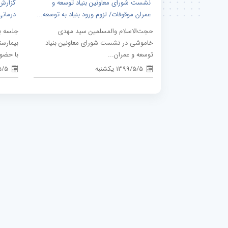
نشست شورای معاونین بنیاد توسعه و
گزارش
عمران موقوفات/ لزوم ورود بنیاد به توسعه...
درمانی
حجت‌الاسلام والمسلمین سید مهدی
جلسه ب
خاموشی در نشست شورای معاونین بنیاد
بیمارست
توسعه و عمران...
با حضور
1399/5/5 یکشنبه
9/5/5