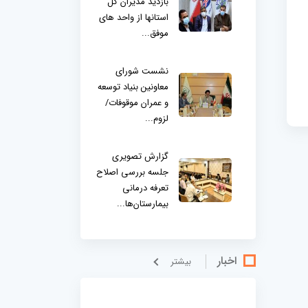
بازدید مدیران کل
استانها از واحد های
موفق...
نشست شورای
معاونین بنیاد توسعه
و عمران موقوفات/
لزوم...
گزارش تصویری
جلسه بررسی اصلاح
تعرفه درمانی
بیمارستان‌ها...
اخبار
بيشتر