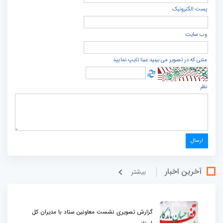
پست الكترونيک
وب سایت
متنی که در تصویر می بینید عینا تایپ نمایید
نظر
آخرین اخبار
بيشتر
گزارش تصویری نشست معاونین ستاد با مدیران کل