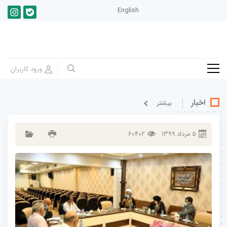
English
اخبار
بيشتر
5
مرداد
1399
60402