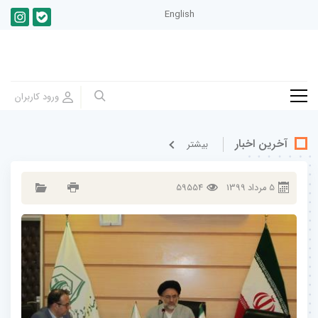
English
آخرین اخبار
بيشتر
5
مرداد
1399
59554