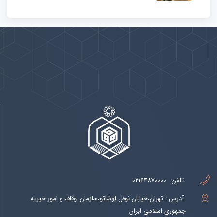
پیوندها
بيشتر
تلفن:
02164870000
آدرس : تهران،خیابان نوفل لوشاتو،سازمان اوقاف و امور خیریه
جمهوری اسلامی ایران