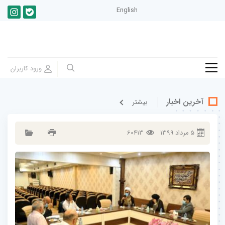
English
آخرین اخبار
بيشتر
5
مرداد
1399
60413