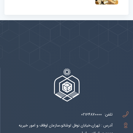
پیوندها
بيشتر
تلفن:
02164870000
آدرس : تهران،خیابان نوفل لوشاتو،سازمان اوقاف و امور خیریه