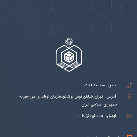
پیوندها
بيشتر
تلفن:
02164870000
آدرس : تهران،خیابان نوفل لوشاتو،سازمان اوقاف و امور خیریه
جمهوری اسلامی ایران
ایمیل:
info@oghaf.ir