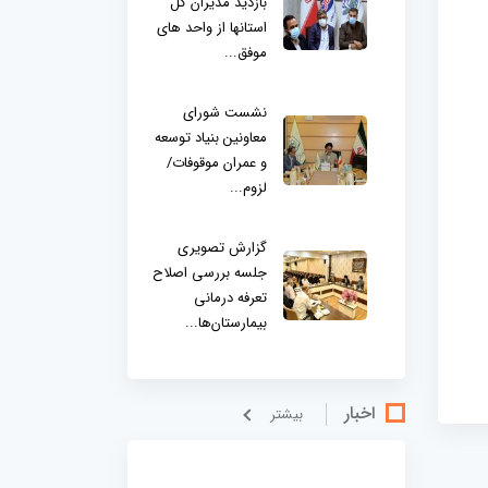
بازدید مدیران کل
استانها از واحد های
موفق...
نشست شورای
معاونین بنیاد توسعه
و عمران موقوفات/
لزوم...
گزارش تصویری
جلسه بررسی اصلاح
تعرفه درمانی
بیمارستان‌ها...
اخبار
بيشتر