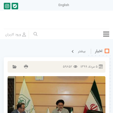
English
اخبار
بيشتر
5
مرداد
1399
59652