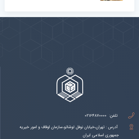
پیوندها
بيشتر
تلفن:
02164870000
آدرس : تهران،خیابان نوفل لوشاتو،سازمان اوقاف و امور خیریه
جمهوری اسلامی ایران