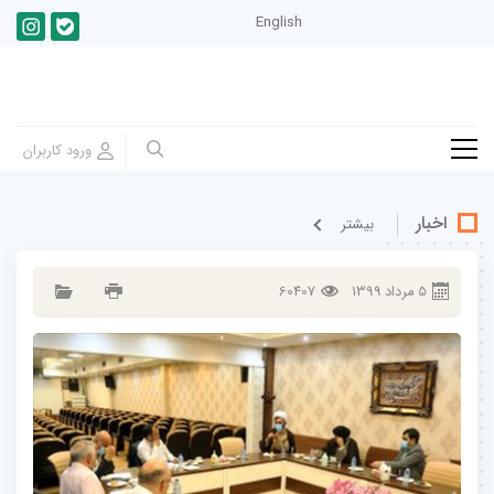
English
اخبار
بيشتر
5
مرداد
1399
60407