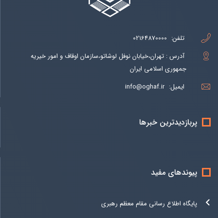
تلفن:
02164870000
آدرس : تهران،خیابان نوفل لوشاتو،سازمان اوقاف و امور خیریه
جمهوری اسلامی ایران
ایمیل:
info@oghaf.ir
پربازدیدترین خبرها
پیوندهای مفید
پایگاه اطلاع رسانی مقام معظم رهبری