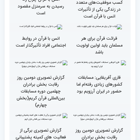
بخش برادران مسابقات
مسابقات قرآن با مساعدت
بین‌المللی قرآن کریم
همه بخش‌های ستاد اجرایی
به خوبی پیش رفته/ اوقاف
در مسیر توسعه علم
همه باید قرآنی و اهل قرآن
دومین محفل انس با قرآن
شویم/ ایران بیش از
ویژه بانوان در فرهنگسرای
کشورهای دیگر دغدغه مردم
امید برگزار شد
فلسطین را دارد
انس با قرآن چراغ راه
کسب موفقیت‌های متعدد
رسیدن به سرمنزل مقصود
در زندگی یکی از تأثیرات
است
انس با قرآن است
قرائت قرآن برای هر
انس با قرآن در روابط
مسلمان باید اولین اولویت
اجتماعی افراد تأثیرگذار است