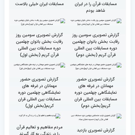
بین‌المللی قرآن معرفی
المللی قرآن/نگاهی به
شدند
چهارمین روز از رقابت
متسابقان
سطح مسابقات قرآنی در
هشت بار مقام اول رشته
کشور ایران بالاست/ تعریف
ترتیل را در مسابقات اروپایی
استادم از دقت نمره دادن در
و آلمان کسب کرده ام
این مسابقات
بالاترین سطح برگزاری
ایران مهد قرآن است/ سطح
مسابقات قرآن را در ایران
مسابقات ایران خیلی بالاست
شاهد بودم
گزارش تصویری سومین روز
گزارش تصویری سومین روز
رقابت بخش بانوان چهلمین
رقابت بخش بانوان چهلمین
دوره مسابقات بین المللی
دوره مسابقات بین المللی