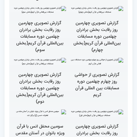
حسان»(بخش سوم)
حسان»(بخش دوم)
گزارش تصویری سومین
جزئیات پنجمین روز رقابت
محفل قرآنی «خیرات
بخش برادران مسابقات
حسان»(بخش اول)
بین‌المللی قرآن کریم
نقش زن در مقاومت اسلامی
تجلیل از بانوان قرآنی
را نباید کوچک شمرد
برگزیده جهان اسلام در
سومین محفل «خیرات
حسان»
گزارش تصویری چهارمین
گزارش تصویری چهارمین
روز رقابت بخش برادران
روز رقابت بخش برادران
چهلمین دوره مسابقات
چهلمین دوره مسابقات
بین‌المللی قرآن کریم(بخش
بین‌المللی قرآن کریم(بخش