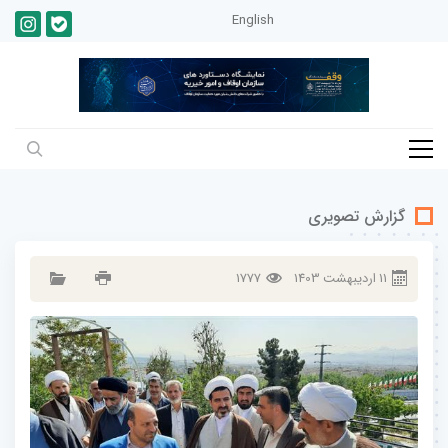
English
گزارش تصویری
11
ارديبهشت
1403
1777