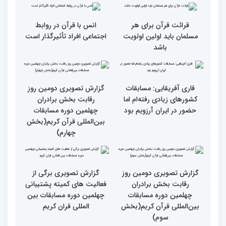
فلسطین را دارد
انس با قرآن چراغ راه
کسب موفقیت‌های متعدد
رسیدن به سرمنزل مقصود
در زندگی یکی از تأثیرات
است
انس با قرآن است
قرائت قرآن برای هر
انس با قرآن در روابط
مسلمان باید اولین اولویت
اجتماعی افراد تأثیرگذار است
باشد
قاری آفریقایی: مسابقات
گزارش تصویری دومین روز
کشورهای زیادی رفته‌ام اما
رقابت بخش برادران
حضور در ایران آرزویم بود
چهلمین دوره مسابقات
بین‌المللی قرآن کریم(بخش
چهارم)