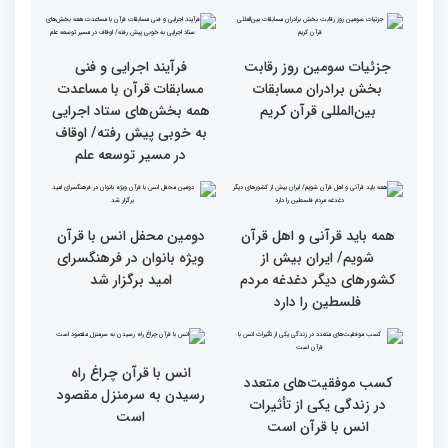
گزارش تصویری بازدید
از ابتهال‌خوانی بداهه در
متسابقین چهلمین دوره
دیدار متسابقان با
مسابقات بین المللی قرآن
دکترخاموشی تا خوشنویسی
کریم از حسینیه جماران
آیات منتخب/ حاشیه های
سومین روز مسابقات قرآن
جزئیات سومین روز رقابت
فرآیند اجرایی و فنی
بخش برادران مسابقات
مسابقات قرآن با مساعدت
بین‌المللی قرآن کریم
همه بخش‌های ستاد اجرایی
به خوبی پیش رفته/ اوقاف
در مسیر توسعه علم
همه باید قرآنی و اهل قرآن
دومین محفل انس با قرآن
شویم/ ایران بیش از
ویژه بانوان در فرهنگسرای
کشورهای دیگر دغدغه مردم
امید برگزار شد