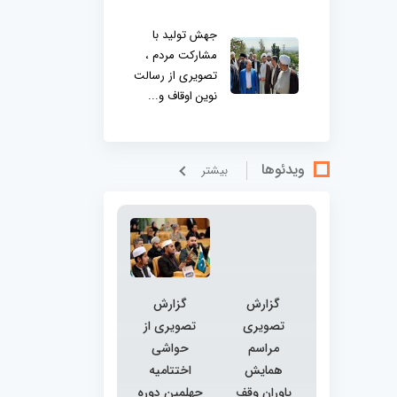
جهش تولید با
مشارکت مردم ،
تصویری از رسالت
نوین اوقاف و...
ویدئوها
بيشتر
گزارش
گزارش
تصویری
تصویری از
مراسم
حواشی
همایش
اختتامیه
یاوران وقف
چهلمین دوره