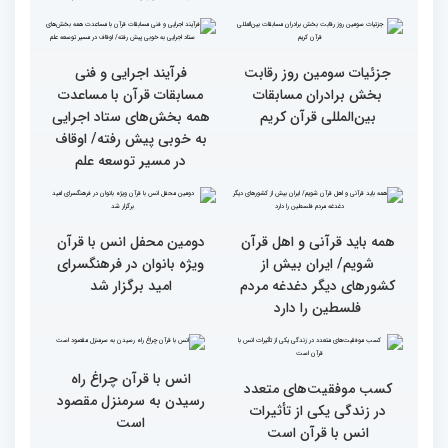
گزارش تصویری بازدید
از ابتهال‌خوانی بداهه در
متسابقین چهلمین دوره
دیدار متسابقان با
مسابقات بین المللی قرآن
دکترخاموشی تا خوشنویسی
کریم از حسینیه جماران
آیات منتخب/ حاشیه های
سومین روز مسابقات قرآن
جزئیات سومین روز رقابت
فرآیند اجرایی و فنی
بخش برادران مسابقات
مسابقات قرآن با مساعدت
بین‌المللی قرآن کریم
همه بخش‌های ستاد اجرایی
به خوبی پیش رفته/ اوقاف
در مسیر توسعه علم
همه باید قرآنی و اهل قرآن
دومین محفل انس با قرآن
شویم/ ایران بیش از
ویژه بانوان در فرهنگسرای
کشورهای دیگر دغدغه مردم
امید برگزار شد