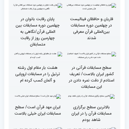
گزارش تصویری چهارمین
سومین محفل انس با قرآن
روز رقابت بخش برادران
ویژه بانوان در آستان مقدس
چهلمین دوره مسابقات
امامزاده حسن (ع) برگزار
بین‌المللی قرآن کریم(بخش
شد
اول)
قاریان و حافظان فینالیست‌
پایان رقابت بانوان در
در چهلمین دوره مسابقات
چهلمین دوره مسابقات بین
بین‌المللی قرآن معرفی
المللی قرآن/نگاهی به
شدند
چهارمین روز از رقابت
متسابقان
سطح مسابقات قرآنی در
هشت بار مقام اول رشته
کشور ایران بالاست/ تعریف
ترتیل را در مسابقات اروپایی
استادم از دقت نمره دادن در
و آلمان کسب کرده ام