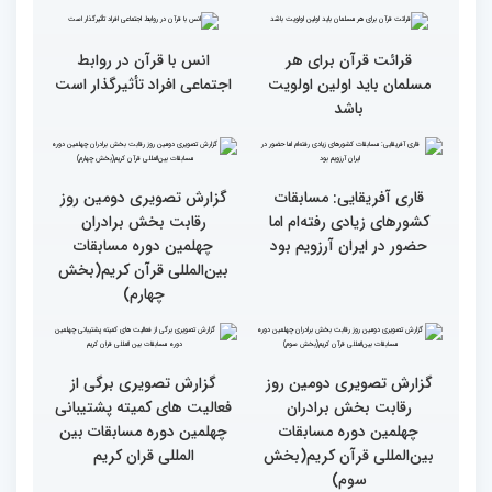
فلسطین را دارد
انس با قرآن چراغ راه
کسب موفقیت‌های متعدد
رسیدن به سرمنزل مقصود
در زندگی یکی از تأثیرات
است
انس با قرآن است
قرائت قرآن برای هر
انس با قرآن در روابط
مسلمان باید اولین اولویت
اجتماعی افراد تأثیرگذار است
باشد
قاری آفریقایی: مسابقات
گزارش تصویری دومین روز
کشورهای زیادی رفته‌ام اما
رقابت بخش برادران
حضور در ایران آرزویم بود
چهلمین دوره مسابقات
بین‌المللی قرآن کریم(بخش
چهارم)