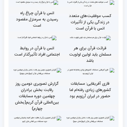
شویم/ ایران بیش از
ویژه بانوان در فرهنگسرای
کشورهای دیگر دغدغه مردم
امید برگزار شد
فلسطین را دارد
انس با قرآن چراغ راه
کسب موفقیت‌های متعدد
رسیدن به سرمنزل مقصود
در زندگی یکی از تأثیرات
است
انس با قرآن است
قرائت قرآن برای هر
انس با قرآن در روابط
مسلمان باید اولین اولویت
اجتماعی افراد تأثیرگذار است
باشد
قاری آفریقایی: مسابقات
گزارش تصویری دومین روز
کشورهای زیادی رفته‌ام اما
رقابت بخش برادران
حضور در ایران آرزویم بود
چهلمین دوره مسابقات
بین‌المللی قرآن کریم(بخش