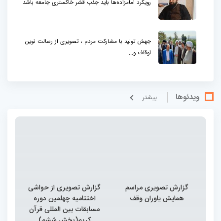
رویکرد امامزاده‌ها باید جذب قشر خاکستری جامعه باشد
جهش تولید با مشارکت مردم ، تصویری از رسالت نوین
اوقاف و...
ویدئوها
بيشتر
گزارش تصویری مراسم
گزارش تصویری از حواشی
همایش یاوران وقف
اختتامیه چهلمین دوره
مسابقات بین المللی قرآن
کریم(بخش ششم)