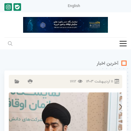
English
آخرین اخبار
11
ارديبهشت
1403
1712