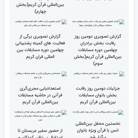
قرائت قرآن برای هر
انس با قرآن در روابط
مسلمان باید اولین اولویت
اجتماعی افراد تأثیرگذار است
باشد
قاری آفریقایی: مسابقات
گزارش تصویری دومین روز
کشورهای زیادی رفته‌ام اما
رقابت بخش برادران
حضور در ایران آرزویم بود
چهلمین دوره مسابقات
بین‌المللی قرآن کریم(بخش
چهارم)
گزارش تصویری دومین روز
گزارش تصویری برگی از
رقابت بخش برادران
فعالیت های کمیته پشتیبانی
چهلمین دوره مسابقات
چهلمین دوره مسابقات بین
بین‌المللی قرآن کریم(بخش
المللی قران کریم
سوم)