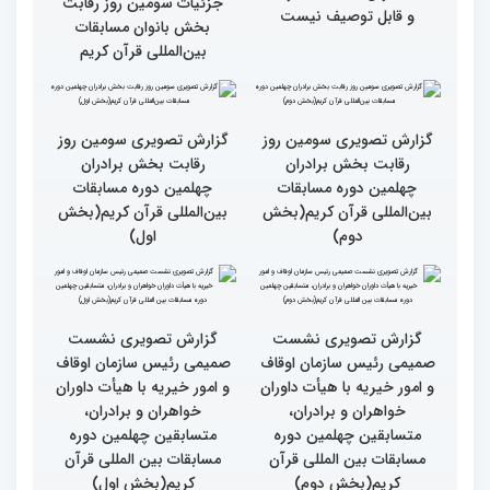
چهلمین دوره مسابقات بین
دوره مسابقات بین المللی
المللی قرآن کریم(بخش
قران کریم (بخش دوم)
اول)
گزارش تصویری حضور
قاری نیجریایی: نوجوانان
اصحاب رسانه درچهلمین
جهان عمل به قرآن را
دوره مسابقات بین المللی
سرلوحه امور خود قرار دهند
قران کریم (بخش اول)
کتاب قرآن با قلب ما مرتبط
جزئیات سومین روز رقابت
و قابل توصیف نیست
بخش بانوان مسابقات
بین‌المللی قرآن کریم
گزارش تصویری سومین روز
گزارش تصویری سومین روز
رقابت بخش برادران
رقابت بخش برادران