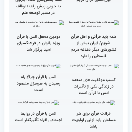
گزارش تصویری بازدید
از ابتهال‌خوانی بداهه در
متسابقین چهلمین دوره
دیدار متسابقان با
مسابقات بین المللی قرآن
دکترخاموشی تا خوشنویسی
کریم از حسینیه جماران
آیات منتخب/ حاشیه های
سومین روز مسابقات قرآن
جزئیات سومین روز رقابت
فرآیند اجرایی و فنی
بخش برادران مسابقات
مسابقات قرآن با مساعدت
بین‌المللی قرآن کریم
همه بخش‌های ستاد اجرایی
به خوبی پیش رفته/ اوقاف
در مسیر توسعه علم
همه باید قرآنی و اهل قرآن
دومین محفل انس با قرآن
شویم/ ایران بیش از
ویژه بانوان در فرهنگسرای
کشورهای دیگر دغدغه مردم
امید برگزار شد