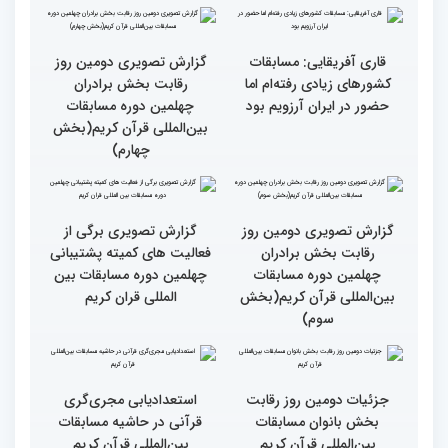
فلسطین را دارد
انس با قرآن چراغ راه
کسب موفقیت‌های متعدد
رسیدن به سرمنزل مقصود
در زندگی یکی از تأثیرات
است
انس با قرآن است
قرائت قرآن برای هر
انس با قرآن در روابط
مسلمان باید اولین اولویت
اجتماعی افراد تأثیرگذار است
باشد
قاری آفریقایی: مسابقات
گزارش تصویری دومین روز
کشورهای زیادی رفته‌ام اما
رقابت بخش برادران
حضور در ایران آرزویم بود
چهلمین دوره مسابقات
بین‌المللی قرآن کریم(بخش
چهارم)