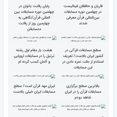
گزارش تصویری چهارمین
سومین محفل انس با قرآن
روز رقابت بخش برادران
ویژه بانوان در آستان مقدس
چهلمین دوره مسابقات
امامزاده حسن (ع) برگزار
بین‌المللی قرآن کریم(بخش
شد
اول)
قاریان و حافظان فینالیست‌
پایان رقابت بانوان در
در چهلمین دوره مسابقات
چهلمین دوره مسابقات بین
بین‌المللی قرآن معرفی
المللی قرآن/نگاهی به
شدند
چهارمین روز از رقابت
متسابقان
سطح مسابقات قرآنی در
هشت بار مقام اول رشته
کشور ایران بالاست/ تعریف
ترتیل را در مسابقات اروپایی
استادم از دقت نمره دادن در
و آلمان کسب کرده ام
این مسابقات