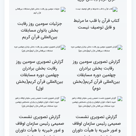
اول)
گزارش تصویری حضور
قاری نیجریایی: نوجوانان
اصحاب رسانه درچهلمین
جهان عمل به قرآن را
دوره مسابقات بین المللی
سرلوحه امور خود قرار دهند
قران کریم (بخش اول)
کتاب قرآن با قلب ما مرتبط
جزئیات سومین روز رقابت
و قابل توصیف نیست
بخش بانوان مسابقات
بین‌المللی قرآن کریم
گزارش تصویری سومین روز
گزارش تصویری سومین روز
رقابت بخش برادران
رقابت بخش برادران
چهلمین دوره مسابقات
چهلمین دوره مسابقات
بین‌المللی قرآن کریم(بخش
بین‌المللی قرآن کریم(بخش
دوم)
اول)