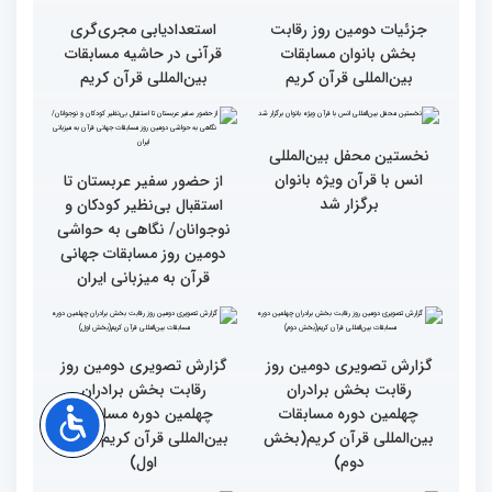
گزارش تصویری دومین روز
گزارش تصویری برگی از
رقابت بخش برادران
فعالیت های کمیته پشتیبانی
چهلمین دوره مسابقات
چهلمین دوره مسابقات بین
بین‌المللی قرآن کریم(بخش
المللی قران کریم
سوم)
جزئیات دومین روز رقابت
استعدادیابی مجری‌گری
بخش بانوان مسابقات
قرآنی در حاشیه مسابقات
بین‌المللی قرآن کریم
بین‌المللی قرآن کریم
نخستین محفل بین‌المللی
انس با قرآن ویژه بانوان
از حضور سفیر عربستان تا
برگزار شد
استقبال بی‌نظیر کودکان و
نوجوانان/ نگاهی به حواشی
دومین روز مسابقات جهانی
قرآن به میزبانی ایران