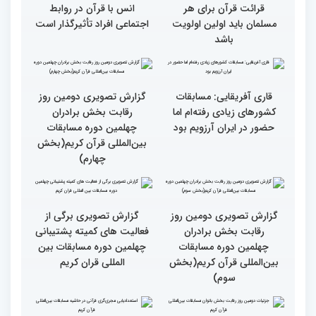
انس با قرآن چراغ راه
کسب موفقیت‌های متعدد
رسیدن به سرمنزل مقصود
در زندگی یکی از تأثیرات
است
انس با قرآن است
قرائت قرآن برای هر
انس با قرآن در روابط
مسلمان باید اولین اولویت
اجتماعی افراد تأثیرگذار است
باشد
قاری آفریقایی: مسابقات
گزارش تصویری دومین روز
کشورهای زیادی رفته‌ام اما
رقابت بخش برادران
حضور در ایران آرزویم بود
چهلمین دوره مسابقات
بین‌المللی قرآن کریم(بخش
چهارم)