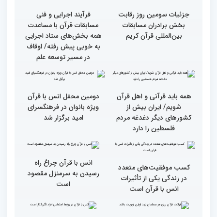
از ابتهال‌خوانی بداهه در
متسابقین چهلمین دوره
دیدار متسابقان با
مسابقات بین المللی قرآن
دکترخاموشی تا خوشنویسی
کریم از حسینیه جماران
آیات منتخب/ حاشیه های
سومین روز مسابقات قرآن
جزئیات سومین روز رقابت
فرآیند اجرایی و فنی
بخش برادران مسابقات
مسابقات قرآن با مساعدت
بین‌المللی قرآن کریم
همه بخش‌های ستاد اجرایی
به خوبی پیش رفته/ اوقاف
در مسیر توسعه علم
همه باید قرآنی و اهل قرآن
دومین محفل انس با قرآن
شویم/ ایران بیش از
ویژه بانوان در فرهنگسرای
کشورهای دیگر دغدغه مردم
امید برگزار شد
فلسطین را دارد