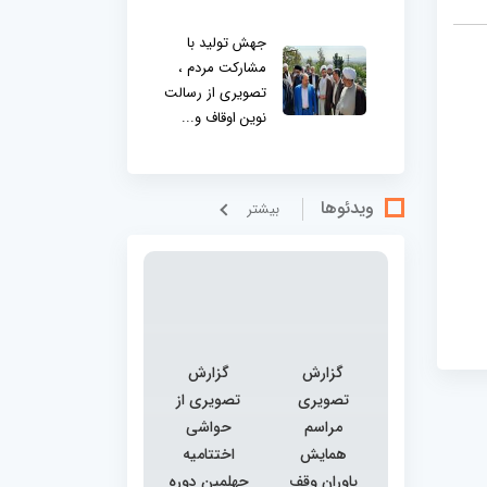
جهش تولید با
مشارکت مردم ،
تصویری از رسالت
نوین اوقاف و...
ویدئوها
بيشتر
گزارش
گزارش
تصویری
تصویری از
مراسم
حواشی
همایش
اختتامیه
یاوران وقف
چهلمین دوره