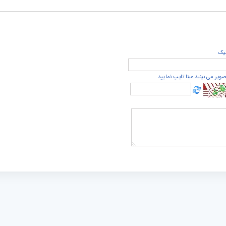
يک
صویر می بینید عینا تایپ نمایید