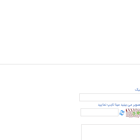
يک
صویر می بینید عینا تایپ نمایید