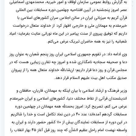
به گزارش روابط عمومی سازمان اوقاف و امور خیریه، محمدمهدی اسماعیلی
عصر امروز پنجشنبه در آیین افتتاحیه چهلمین دوره مسابقات بین المللی
قرآن کریم به میزبانی ایران در سالن اجلاس سران کشورهای اسلامی با
خیرمقدم به مهمانان ملی و خارجی اظهار کرد: از خداوند متعال درخواست
داریم که توفیق پیروی از سنت پیامبر در این ماه نورانی عنایت بفرماید؛ اعیاد
شعبانیه را نیز به همه حاضران تبریک عرض می‌کنم.
وی ادامه داد: در تقویم جمهوری اسلامی ایران روز پنجم شعبان به عنوان روز
دعا و صحیفه سجادیه نامگذاری شده و امروز چه تقارن زیبایی هست که در
مجلس قرآن و روز دعا قرار داریم؛ ان‌شاءالله خداوند متعال همه را از پیروان
صدیق مکتب اهل بیت علیهم السلام قرار دهد.
وزیر فرهنگ و ارشاد اسلامی با بیان اینکه به مهمانان، قاریان، حافظان و
اندیشمندان قرآنی از نقاط مختلف دنیا، کشورهای اسلامی و ایران خیرمقدم
عرض می کنم، تصریح کرد: امروز بحمدلله همه مهمانان در چهلمین دوره
مسابقات گردهم آمده‌اند؛ عدد ۴۰ در دین نماد تکامل است و خدا را شاکریم
در این دوره از مسابقات نمایندگان بیش از ۱۱۰ کشور حضور دارند و ایران به
واسطه نهضت امام راحل عظیم الشأن که چند روز قبل آغاز ۴۵ بهار انقلاب را