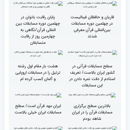
دوم)
گزارش تصویری چهارمین
روز رقابت بخش برادران
چهلمین دوره مسابقات
بین‌المللی قرآن کریم(بخش
سومین محفل انس با قرآن
اول)
ویژه بانوان در آستان مقدس
امامزاده حسن (ع) برگزار
شد
قاریان و حافظان فینالیست‌
پایان رقابت بانوان در
در چهلمین دوره مسابقات
چهلمین دوره مسابقات بین
بین‌المللی قرآن معرفی
المللی قرآن/نگاهی به
شدند
چهارمین روز از رقابت
متسابقان