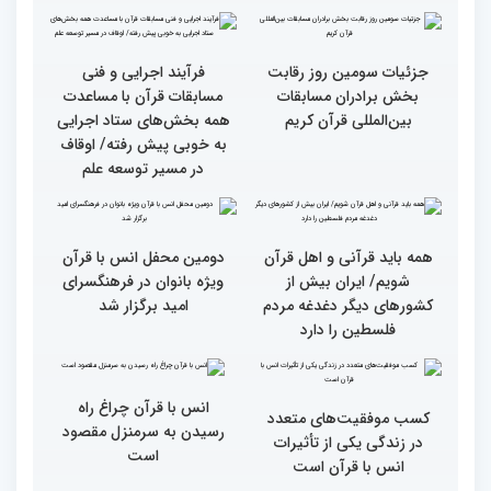
رقابت بخش بانوان چهلمین
رقابت بخش بانوان چهلمین
دوره مسابقات بین المللی
دوره مسابقات بین المللی
قرآن کریم (بخش دوم)
قرآن کریم (بخش اول)
گزارش تصویری بازدید
از ابتهال‌خوانی بداهه در
متسابقین چهلمین دوره
دیدار متسابقان با
مسابقات بین المللی قرآن
دکترخاموشی تا خوشنویسی
کریم از حسینیه جماران
آیات منتخب/ حاشیه های
سومین روز مسابقات قرآن
جزئیات سومین روز رقابت
فرآیند اجرایی و فنی
بخش برادران مسابقات
مسابقات قرآن با مساعدت
بین‌المللی قرآن کریم
همه بخش‌های ستاد اجرایی
به خوبی پیش رفته/ اوقاف
در مسیر توسعه علم