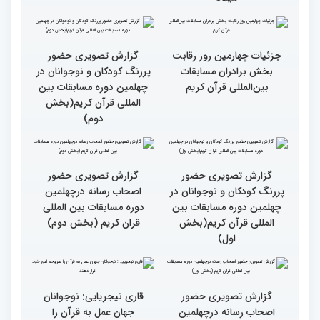
مهمانان در غرفه های
مهمانان در غرفه های
نمایشگاهی چهلمین دوره
نمایشگاهی چهلمین دوره
مسابقات بین المللی قران
مسابقات بین المللی قران
کریم(بخش دوم)
کریم(بخش اول)
مردم مفاهیم و تعالیم قرآن
گزارش تصویری بازدید
را در زندگی به کار گیرند
متسابقین چهلمین دوره
مسابقات بین المللی قرآن
کریم از حسینیه جماران
میلاد
جزئیات چهارمین روز رقابت
گزارش تصویری حضور
بخش برادران مسابقات
پررنگ کودکان و نوجوانان در
بین‌المللی قرآن کریم
چهلمین دوره مسابقات بین
المللی قرآن کریم(بخش
دوم)