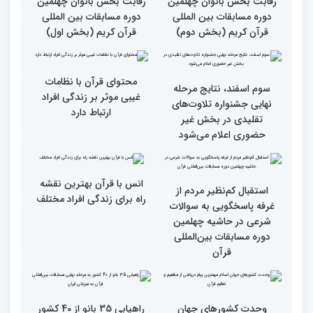
گزارش تصویری بازدید
جزئیات دومین روز رقابت
متسابقین چهلمین دوره
بخش برادران مسابقات
مسابقات بین المللی قرآن
بین‌المللی قرآن کریم
کریم از باغ موزه دفاع
مقدس(بخش اول)
گزارش تصویری اولین روز
گزارش تصویری اولین روز
رقابت بخش بانوان چهلمین
رقابت بخش بانوان چهلمین
دوره مسابقات بین المللی
دوره مسابقات بین المللی
قرآن کریم (بخش دوم)
قرآن کریم (بخش اول)
محتوای قرآن با نظامات
سوم اسفند، نتایج مرحله
غیبی موثر بر زندگی افراد
نهایی جشنواره تلاوت‌های
ارتباط دارد
تقلیدی در بخش غیر
حضوری اعلام می‌شود