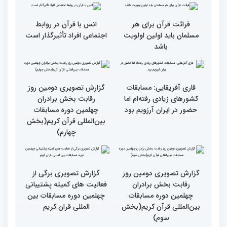
همه باید قرآنی و اهل قرآن
دومین محفل انس با قرآن
شویم/ ایران بیش از
ویژه بانوان در فرهنگسرای
کشورهای دیگر دغدغه مردم
امید برگزار شد
فلسطین را دارد
انس با قرآن چراغ راه
کسب موفقیت‌های متعدد
رسیدن به سرمنزل مقصود
در زندگی یکی از تأثیرات
است
انس با قرآن است
قرائت قرآن برای هر
انس با قرآن در روابط
مسلمان باید اولین اولویت
اجتماعی افراد تأثیرگذار است
باشد
قاری آفریقایی: مسابقات
گزارش تصویری دومین روز
کشورهای زیادی رفته‌ام اما
رقابت بخش برادران