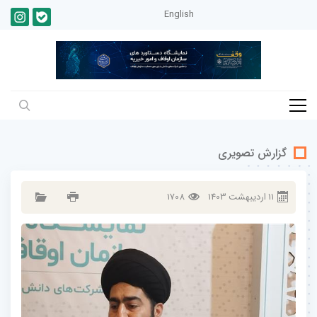
English
گزارش تصویری
11
ارديبهشت
1403
1708