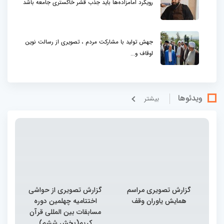
رویکرد امامزاده‌ها باید جذب قشر خاکستری جامعه باشد
جهش تولید با مشارکت مردم ، تصویری از رسالت نوین
اوقاف و...
ویدئوها
بيشتر
گزارش تصویری مراسم
گزارش تصویری از حواشی
همایش یاوران وقف
اختتامیه چهلمین دوره
مسابقات بین المللی قرآن
کریم(بخش ششم)