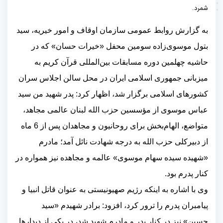
شمرد.
به گزارش روابط عمومی سازمان اوقاف و امور خیریه، سید
بتول موسوی‌زاده سومین محفل «خیرات حسان» که در
حاشیه چهلمین دوره مسابقات بین‌المللی قرآن کریم به
میزبانی جمهوری اسلامی ایران در محل سالن اجلاس سران
کشورهای اسلامی برگزار شد، اظهار کرد: پدر شهید من سید
عباس موسوی از مؤسسین حزب الله لبنان عالمی مجاهد،
متواضع، الهام‌بخش برای روحانیون و مجاهدان پس از 6 ماه
از دبیرکلی حزب الله به درجه شهادت نائل آمد؛ مادرم
«شهیده سیده سهام موسوی» عالمه و مجاهده نیز همواره در
کنار پدرم بود
.
وی با اشاره به اینکه رژیم صهیونیستی به عنوان قاتل انبیا و
پیامبران پدرم را ترور کرد، افزود: برادر شهیدم «سید
حسین» نیز در کنار پدر و مادرم شهید شد، در یکی از دیدارها