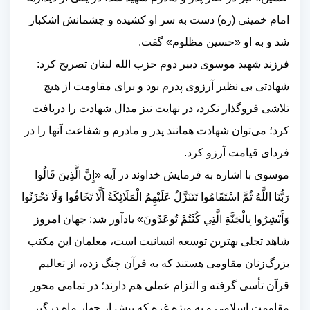
امام خمینی (ره) دست به سر او کشیده و چشمانش اشکبار
شد و به او «حسین مظلوم» گفت
.
فرزند شهید موسوی دبیر دوم حزب الله لبنان تصریح کرد:
شهادتی بی نظیر آرزوی پدرم بود و برای مقاومت از هیچ
تلاشی فروگذار نکرد، در نهایت نیز مدال شهادت را دریافت
کرد؛ می‌توان شهادت همانند پدر و مادرم و شفاعت آنها را در
فردای قیامت آرزو کرد
.
موسوی با اشاره به فرمایش خداوند در آیه «إِنَّ الَّذِينَ قَالُوا
رَبُّنَا اللَّهُ ثُمَّ اسْتَقَامُوا تَتَنَزَّلُ عَلَيْهِمُ الْمَلَائِكَةُ أَلَّا تَخَافُوا وَلَا تَحْزَنُوا
وَأَبْشِرُوا بِالْجَنَّةِ الَّتِي كُنْتُمْ تُوعَدُونَ» یادآور شد: جهان امروز
شاهد تجلی بهترین توسعه انسانیت است، معلمان این مکتب
بزرگ‌زنان مقاومی هستند که به قرآن چنگ زده، از تعالیم
قرآن تأسی گرفته و التزام عملی هم دارند؛ در تمامی محور
مقاومت اسلامی و به ویژه غزه که بیش از چهار ماه درگیر