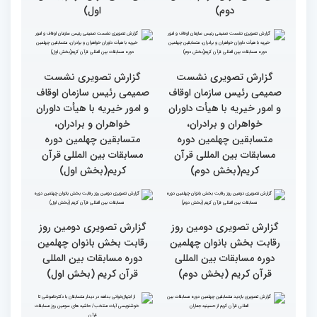
گزارش تصویری حضور
قاری نیجریایی: نوجوانان
اصحاب رسانه درچهلمین
جهان عمل به قرآن را
دوره مسابقات بین المللی
سرلوحه امور خود قرار دهند
قران کریم (بخش اول)
کتاب قرآن با قلب ما مرتبط
جزئیات سومین روز رقابت
و قابل توصیف نیست
بخش بانوان مسابقات
بین‌المللی قرآن کریم
گزارش تصویری سومین روز
گزارش تصویری سومین روز
رقابت بخش برادران
رقابت بخش برادران
چهلمین دوره مسابقات
چهلمین دوره مسابقات
بین‌المللی قرآن کریم(بخش
بین‌المللی قرآن کریم(بخش
دوم)
اول)