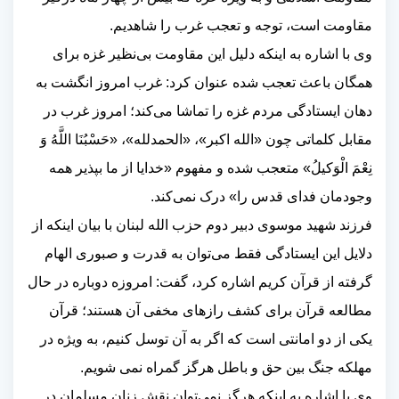
مقاومت است، توجه و تعجب غرب را شاهدیم
.
وی با اشاره به اینکه دلیل این مقاومت بی‌نظیر غزه برای
همگان باعث تعجب شده عنوان کرد: غرب امروز انگشت به
دهان ایستادگی مردم غزه را تماشا می‌کند؛ امروز غرب در
مقابل کلماتی چون «الله اکبر»، «الحمدلله»، «حَسْبُنَا اللَّهُ وَ
نِعْمَ الْوَکیلُ» متعجب شده و مفهوم «خدایا از ما بپذیر همه
وجودمان فدای قدس را» درک نمی‌کند
.
فرزند شهید موسوی دبیر دوم حزب الله لبنان با بیان اینکه از
دلایل این ایستادگی فقط می‌توان به قدرت و صبوری الهام
گرفته از قرآن کریم اشاره کرد، گفت: امروزه دوباره در حال
مطالعه قرآن برای کشف رازهای مخفی آن هستند؛ قرآن
یکی از دو امانتی است که اگر به آن توسل کنیم، به ویژه در
مهلکه جنگ بین حق و باطل هرگز گمراه نمی شویم
.
وی با اشاره به اینکه هرگز نمی‌توان نقش زنان مسلمان در