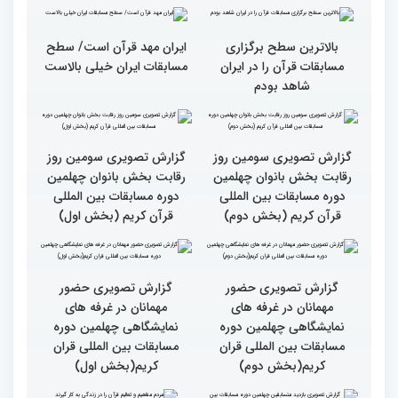
شد
قاریان و حافظان فینالیست‌
پایان رقابت بانوان در
در چهلمین دوره مسابقات
چهلمین دوره مسابقات بین
بین‌المللی قرآن معرفی
المللی قرآن/نگاهی به
شدند
چهارمین روز از رقابت
متسابقان
سطح مسابقات قرآنی در
هشت بار مقام اول رشته
کشور ایران بالاست/ تعریف
ترتیل را در مسابقات اروپایی
استادم از دقت نمره دادن در
و آلمان کسب کرده ام
این مسابقات
بالاترین سطح برگزاری
ایران مهد قرآن است/ سطح
مسابقات قرآن را در ایران
مسابقات ایران خیلی بالاست