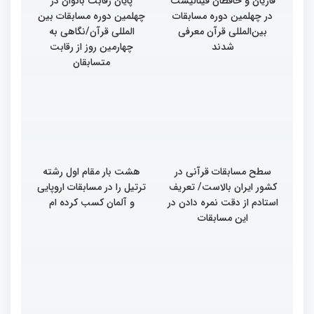
قاریان و حافظان فینالیست‌
پایان رقابت بانوان در
در چهلمین دوره مسابقات
چهلمین دوره مسابقات بین
بین‌المللی قرآن معرفی
المللی قرآن/نگاهی به
شدند
چهارمین روز از رقابت
متسابقان
سطح مسابقات قرآنی در
هشت بار مقام اول رشته
کشور ایران بالاست/ تعریف
ترتیل را در مسابقات اروپایی
استادم از دقت نمره دادن در
و آلمان کسب کرده ام
این مسابقات