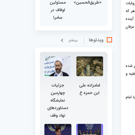
«طریق‌الحسین»
مسئولین
وایات
اوقاف در
َ.هر كه
سامرا
آينده
عرفان
ویدئوها
بيشتر
‌گر شده
قیه و
امامزاده علی
جزئیات
ابن حمزه ع
چهارمین
 امام
نمایشگاه
دستاوردهای
نهاد وقف