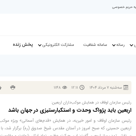
نیه حریم خصوصی
پخش زنده
ی
رسانه
سامانه شفافیت
مشارکت الکترونیکی
سه‌شنبه
7
مرداد
1404
12:11
1148
رئیس سازمان اوقاف در همایش موکب‌داران اربعین:
اربعین باید پژواک وحدت و استکبارستیزی در جهان باشد
رئیس سازمان اوقاف و امور خیریه، در همایش «قدم‌های آسمانی» ویژه موکب‌د
اربعین حسینی که صبح امروز در آستان مقدس شیخ صدوق (ره) برگزار شد، با ت
بر نقش تمدن‌ساز اربعین گفت: این حرکت عظیم، نماد ایثار، شهادت و مقاومت