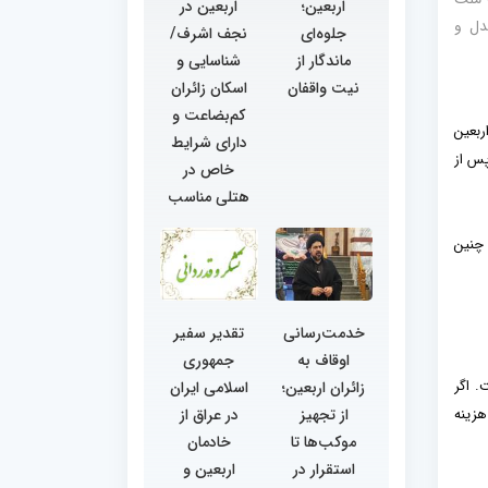
اربعین؛
اربعین در
دل و
جلوه‌ای
نجف اشرف/
ماندگار از
شناسایی و
نیت واقفان
اسکان زائران
کم‌بضاعت و
بعین
دارای شرایط
پس از
خاص در
هتلی مناسب
 چنین
خدمت‌رسانی
تقدیر سفیر
اوقاف به
جمهوری
. اگر
زائران اربعین؛
اسلامی ایران
از تجهیز
در عراق از
هزینه
موکب‌ها تا
خادمان
استقرار در
اربعین و