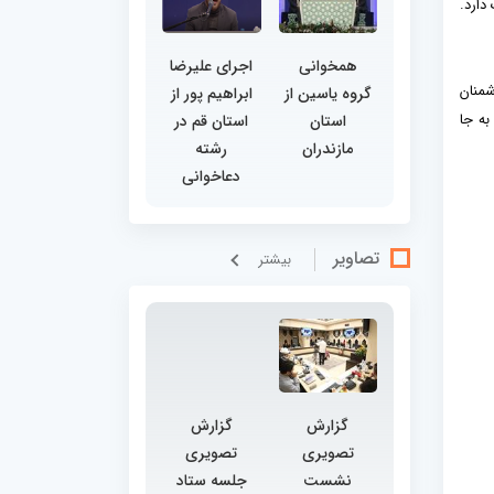
دارد.
همخوانی
اجرای علیرضا
شمنان
گروه یاسین از
ابراهیم پور از
به جا
استان
استان قم در
مازندران
رشته
دعاخوانی
تصاویر
بيشتر
گزارش
گزارش
تصویری
تصویری
نشست
جلسه ستاد