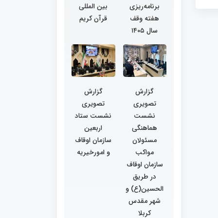
برنامه‌ریزی
بین المللی
هفته وقف
قرآن کریم
سال ۱۴۰۵
گزارش
گزارش
تصویری
تصویری
نشست
نشست ستاد
هماهنگی
اربعین
مسئولان
سازمان اوقاف
مواکب
و امورخیریه
سازمان اوقاف
در طریق
الحسین(ع) و
شهر مقدس
کربلا