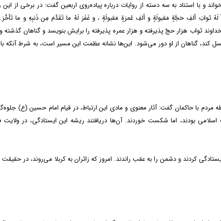
اند و با استناد به سه دسته از روایات درباره پیاده‌روی اربعین گفت: در برخی از این ر
ثوابَ ألفِ حَجَّةٍ مَقبولَةٍ و ألفِ عُمرَةٍ مَقبولَةٍ ، و غَفَرَ لَهُ ما تَقَدَّمَ مِن ذَنبِهِ و ما تَأخَّر
داوند ثواب هزار حجّ پذيرفته و هزار عمره پذيرفته را برايش بنويسد و گناهان گذشته و 
ل کند، گناهان از او دور می‌شود. این‌ها نشانه عظمت این مسیر است، به شرط آنکه با 
اشاره به خطبه ۱۶۸ نهج‌البلاغه و رابطه مردم با حاکمان گفت: آثار معنوی و مادی این ارتباط، در قیام امام حسین (ع) جلوه
اسلامی بودند، اما شکست خوردند. آن‌ها دریافتند ریشه این ایستادگی، در ولایت ف
ستادگی کردند و دشمن را به عقب راندند. امروز که زائران به کربلا می‌روند، در حقیقت با