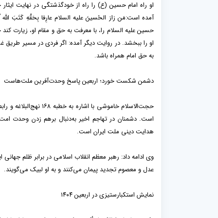
او راه امام حسین (ع) را راه از خودگذشتگی در نهایت ایثار خو
آمده است:مَن زارَ الحُسينَ عليه السلام عارِفا بِحَقِّهِ كَتَبَ اللّه ُ لَهُ 
حسين عليه السلام را، با معرفت به حق و مقام او، زيارت كند خ
او را ببخشد. در روایت دیگر آمده: اگر فردی در مسیر طریق غس
به حق امام همراه باشد.
دشمن شکست خورد؛ اربعین پاسخ وحدت‌آفرین ملت‌هاست
حجت‌الاسلام خاموشی با 
است. دشمنان در تهاجم اخیر به‌دنبال برهم زدن وحدت امت 
هدایت دینی ملت ایران است.
وی ادامه داد: رهبر معظم انقلاب اسلامی در برابر ظلم جهانی ای
عدل و معصوم تجدید پیمان می‌کنند و به او لبیک می‌گویند.
نمایش استکبارستیزی در اربعین ۱۴۰۴