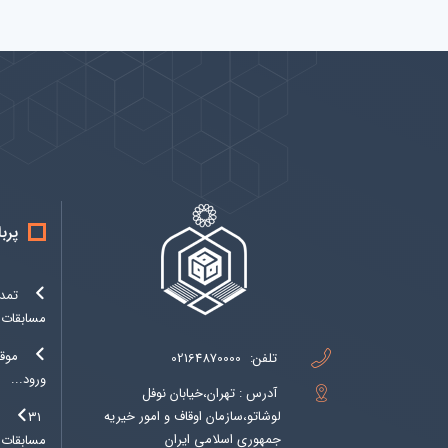
پیوندها
بيشتر
پرب
تمدی
مسابقات..
موق
تلفن:
02164870000
ورود...
آدرس : تهران،خیابان نوفل
لوشاتو،سازمان اوقاف و امور خیریه
۱
جمهوری اسلامی ایران
مسابقات..