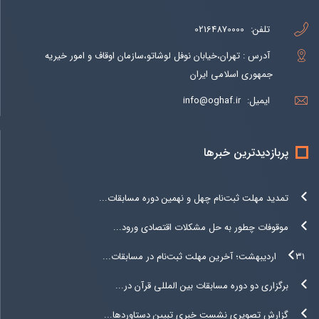
تلفن:
02164870000
آدرس : تهران،خیابان نوفل لوشاتو،سازمان اوقاف و امور خیریه
جمهوری اسلامی ایران
ایمیل:
info@oghaf.ir
پربازدیدترین خبرها
تمدید مهلت ثبت‌نام چهل و نهمین دوره مسابقات...
موقوفات چطور به حل مشکلات اقتصادی ورود...
۳۱ اردیبهشت؛ آخرین مهلت ثبت‌نام در مسابقات...
برگزاری دو دوره مسابقات بین المللی قرآن در...
گزارش تصویری نشست خبری تبیین دستاوردها...