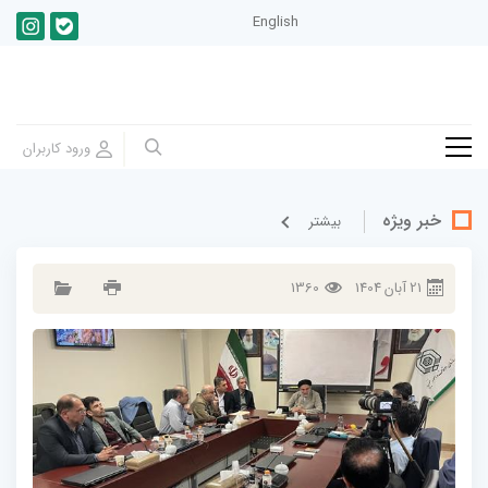
English
خبر ویژه
بيشتر
21
آبان
1404
1360