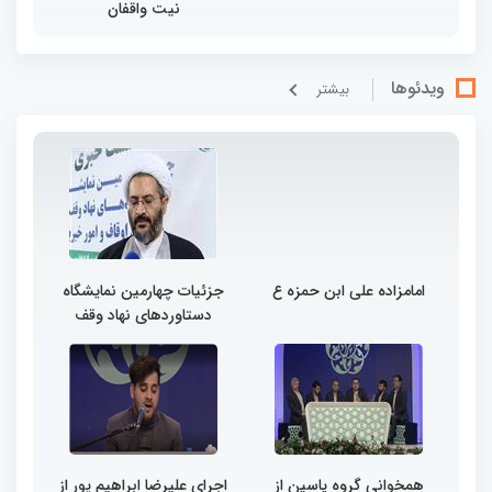
نیت واقفان
ویدئوها
بيشتر
امامزاده علی ابن حمزه ع
جزئیات چهارمین نمایشگاه
دستاوردهای نهاد وقف
همخوانی گروه یاسین از
اجرای علیرضا ابراهیم پور از