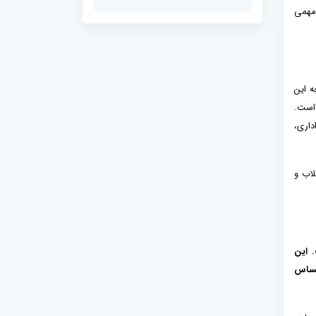
 مهمی
ه این
 است.
داری،
لاب و
 این
احساس