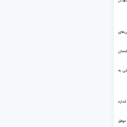
ها در
ن‌های
شمنان
لی به
ندازه
 موفق