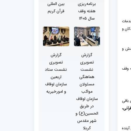
برنامه‌ریزی
بین المللی
هفته وقف
قرآن کریم
سال ۱۴۰۵
خدمات
کان و
امش و
گزارش
گزارش
تصویری
تصویری
ه وقف
نشست
نشست ستاد
هماهنگی
اربعین
مسئولان
سازمان اوقاف
مواکب
و امورخیریه
سازمان اوقاف
 باقی
در طریق
رآنی،
الحسین(ع) و
شهر مقدس
کربلا
آینده