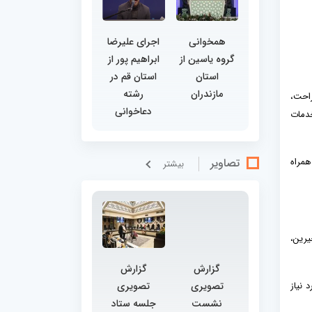
همخوانی
اجرای علیرضا
گروه یاسین از
ابراهیم پور از
استان
استان قم در
مازندران
رشته
راحت،
دعاخوانی
خدمات
همراه
تصاویر
بيشتر
رین،
گزارش
گزارش
 نیاز
تصویری
تصویری
نشست
جلسه ستاد