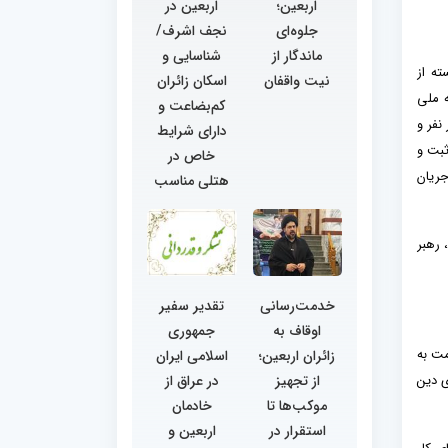
اربعین؛
اربعین در
جلوه‌ای
نجف اشرف/
ماندگار از
شناسایی و
ته از
نیت واقفان
اسکان زائران
ه ملی
کم‌بضاعت و
 ایستگاه‌های جامع خدمت تبدیل شده‌اند تا با ظرفیت اسکان شبانه‌روزی 70 هزار نفر و
دارای شرایط
 ثبت و
خاص در
ریان
هتلی مناسب
 رهبر
خدمت‌رسانی
تقدیر سفیر
اوقاف به
جمهوری
مت به
زائران اربعین؛
اسلامی ایران
از تجهیز
در عراق از
ی دین
موکب‌ها تا
خادمان
استقرار در
اربعین و