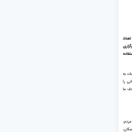
تعداد
گزاری
تفاده
ات به
نی را
دف ما
مردم،
سکان،