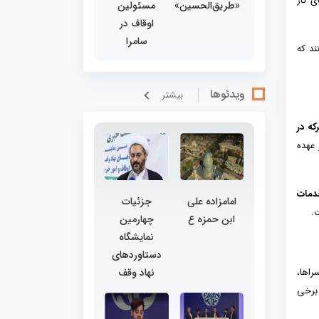
ی کار
«طریق‌الحسین»
مسئولین
اوقاف در
سامرا
ند که
ویدئوها
بيشتر
که در
 عهده
خدمات
امامزاده علی
جزئیات
.
ابن حمزه ع
چهارمین
نمایشگاه
دستاوردهای
راها،
نهاد وقف
 برخی