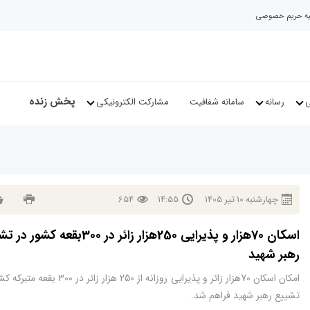
نیه حریم خصوصی
پخش زنده
ی
رسانه
سامانه شفافیت
مشارکت الکترونیکی
چهارشنبه
10
تير
1405
14:55
654
اسکان 70هزار و پذیرایی 250هزار زائر در 300بقعه کش
رهبر شهید
امکان اسکان 70هزار زائر و پذیرایی روزانه از 250 هزار زائر در 0
تشییع رهبر شهید فراهم شد.