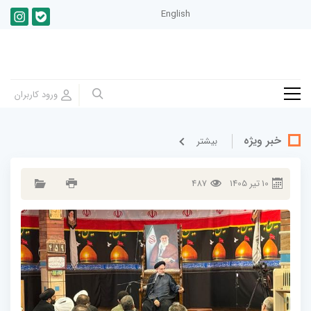
English
خبر ویژه
بيشتر
10
تير
1405
487