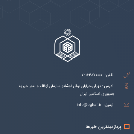
تلفن:
02164870000
آدرس : تهران،خیابان نوفل لوشاتو،سازمان اوقاف و امور خیریه
جمهوری اسلامی ایران
ایمیل:
info@oghaf.ir
پربازدیدترین خبرها