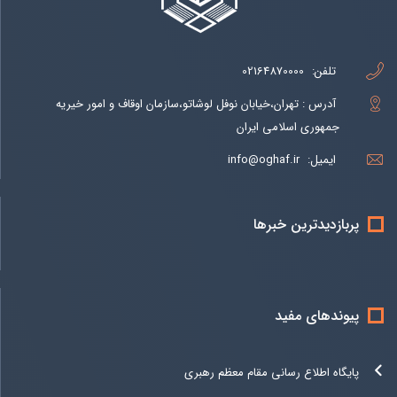
تلفن:
02164870000
آدرس : تهران،خیابان نوفل لوشاتو،سازمان اوقاف و امور خیریه
جمهوری اسلامی ایران
ایمیل:
info@oghaf.ir
پربازدیدترین خبرها
پیوندهای مفید
پایگاه اطلاع رسانی مقام معظم رهبری