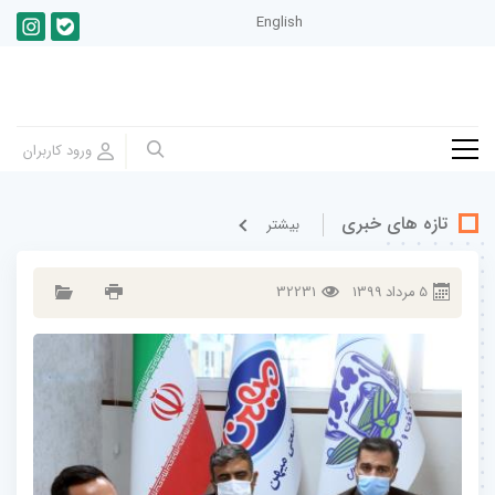
English
تازه های خبری
بيشتر
5
مرداد
1399
32231