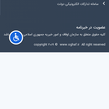
سامانه تدارکات الکترونیکی دولت
عضویت در خبرنامه
کلیه حقوق متعلق به سازمان اوقاف و امور خیریه جمهوری اسلامی ایران می باشد
copyright ۲۰۱۹ ©
www.oghaf.ir
All right reserved
آخرين ويرايش سایت
شنبه 17 مرداد 1405 09:32:42
آی پی کاربر:
216.73.216.124
مرورگر کاربر:
Chrome
کشور کاربر:
United States of America
کاربران آنلاین:
25