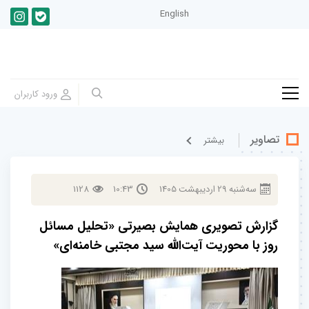
English
تصاویر
بيشتر
سه‌شنبه
29
ارديبهشت
1405
10:43
1128
گزارش تصویری همایش بصیرتی «تحلیل مسائل
روز با محوریت آیت‌الله سید مجتبی خامنه‌ای»