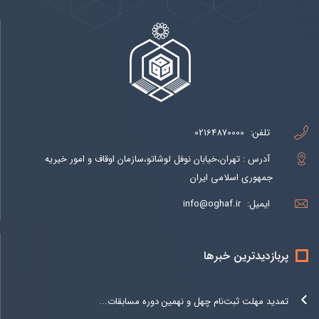
تلفن:
02164870000
آدرس : تهران،خیابان نوفل لوشاتو،سازمان اوقاف و امور خیریه
جمهوری اسلامی ایران
ایمیل:
info@oghaf.ir
پربازدیدترین خبرها
تمدید مهلت ثبت‌نام چهل و نهمین دوره مسابقات...