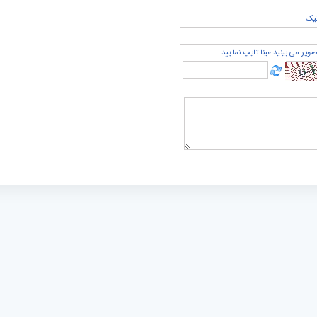
يک
صویر می بینید عینا تایپ نمایید