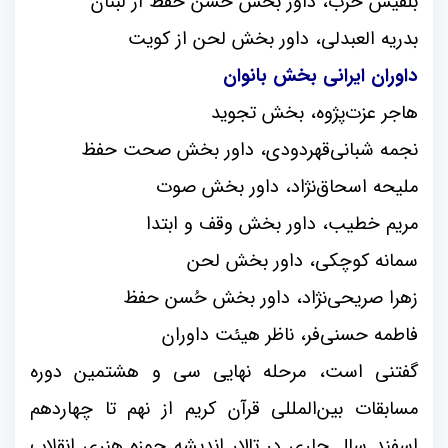
بلقیس حَرب، داور بخش حُسن حفظ از لبنان
بدریه العبدلی، داور بخش لحن از کویت
داوران ایرانی بخش بانوان
هاجر عزت‌پژوه، بخش تجوید
نجمه شبانی‌‌قهردودی، داور بخش صحت حفظ
ملیحه اسحاق‌نژاد، داور بخش صوت
مریم خطیب، داور بخش وقف و ابتدا
سمانه کوچکی، داور بخش لحن
زهرا صریحی‌نژاد، داور بخش حُسن حفظ
فاطمه حسنی‌فر، ناظر هیئت داوران
گفتنی است، مرحله نهایی سی و هشتمین دوره
مسابقات بین‌المللی قرآن کریم از نهم تا چهاردهم
اسفند سال جاری در تالار اندیشه حوزه هنری انقلاب