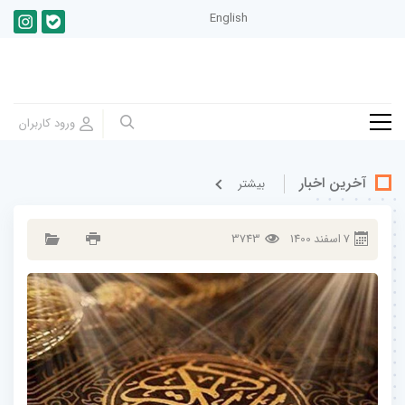
English
آخرین اخبار
بيشتر
7
اسفند
1400
3743