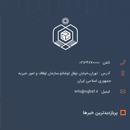
تلفن:
02164870000
آدرس : تهران،خیابان نوفل لوشاتو،سازمان اوقاف و امور خیریه
جمهوری اسلامی ایران
ایمیل:
info@oghaf.ir
پربازدیدترین خبرها