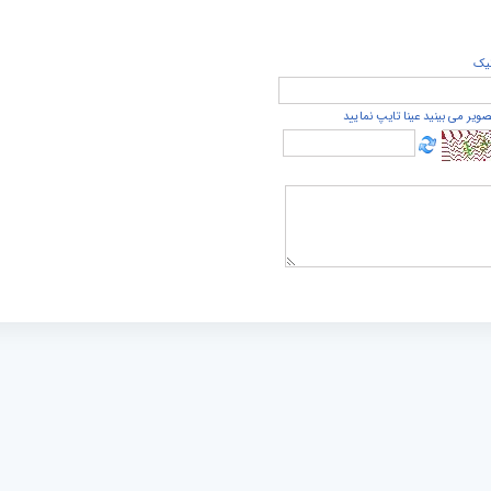
يک
صویر می بینید عینا تایپ نمایید