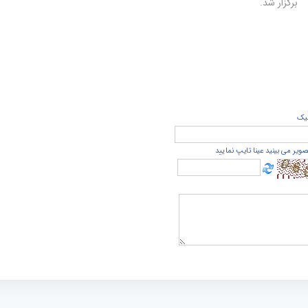
برگزار شد.
يک
صویر می بینید عینا تایپ نمایید