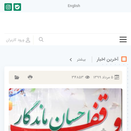
English
آخرین اخبار
بيشتر
5
مرداد
1399
34853