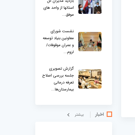
بازدید مدیران کل
استانها از واحد های
موفق...
نشست شورای
معاونین بنیاد توسعه
و عمران موقوفات/
لزوم...
گزارش تصویری
جلسه بررسی اصلاح
تعرفه درمانی
بیمارستان‌ها...
اخبار
بيشتر