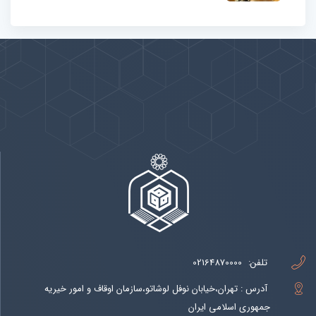
پیوندها
بيشتر
تلفن:
02164870000
آدرس : تهران،خیابان نوفل لوشاتو،سازمان اوقاف و امور خیریه
جمهوری اسلامی ایران