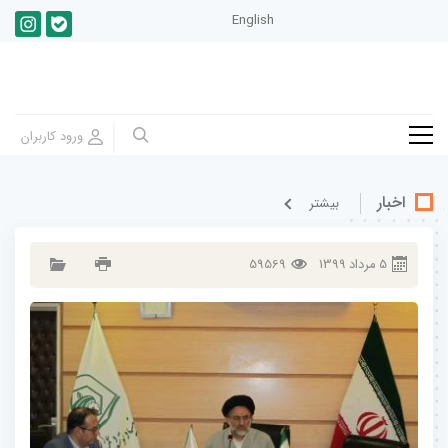
English
اخبار
بيشتر
5
مرداد
1399
59569