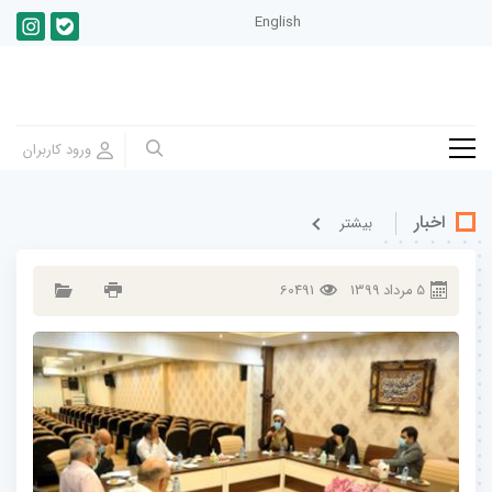
English
اخبار
بيشتر
5
مرداد
1399
60491