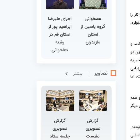
ار را
همخوانی
اجرای علیرضا
واره،
گروه یاسین از
ابراهیم پور از
استان
استان قم در
مازندران
رشته
تند و
دعاخوانی
ه این دو
خیریه
زیابی
تصاویر
بيشتر
، اما
و همه
 دیگر
گزارش
گزارش
دم بودند.
تصویری
تصویری
اسایی
نشست
جلسه ستاد