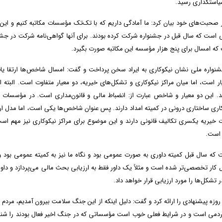
یاستگذاری رسید.
حبت‌های خود بیان کرد: ما آمادگی داریم که با تک‌تک مؤسسات مکاتبه کنیم و این ک
تی است که سال قبل در جشنواره شرکت کرده بودند. برای آنها گواهی‌نامه شرکت در جشن
که امسال برای پنج هزار مؤسسه این مکاتبه صورت بگیرد.
اره ملی نشان نیکوکاری به ایراد سخن پرداخت و گفت: امسال شاخص‌ها ارتقا یاف
ر شدند. معیار‌های کلی برای ارزیابی مجموعاً ۱۰ معیار است، اما میان مراکز نیکوکاری و تشکل‌های خیریه، دو معیار متفاوت است. البت
نند. این دو معیار و شاخص عبارت از: انضباط مالی و قانون‌مداری است. در مؤسسات 
ری ساختاری درونی در کمیته امداد دارند. پس عنوان شاخص‌ها یکی است، اما مدل ار
خیریه یکسری تکالیف قانونی دارند و این موضوع برای مراکز نیکوکاری نیز مهم است
 است.
 که سال قبل کمیته داوری به صورت عمومی بود و نگاه ما نیز به کمیته عمومی بود 
ال کار تخصصی‌تر شده است و مثلاً یک داور فقط به ارزیابی بحث مالی می‌پردازد و داور
ل‌ها را مورد ارزیابی قرار خواهد داد.
ر پایان این جلسه، دکتر جعفری با اشاره به جنگ تحمیلی ۱۲ روزه پیشنهادی را ارائه کرد و گفت: دلیل اینکه از این جنگ سلامت بیرون آمدیم، مر
مردمی است و در شرایط فعلی خوب است مؤسساتی که در جنگ اخیر فعال بودند را شن