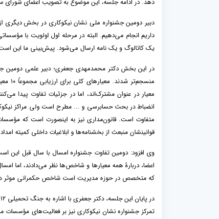
دهد. در ادامه جلسه، این موضوع به تصویب اعضای شورای س
دبیر دومین جشنواره ملی نشان نیکوکاری در بخش دیگری از ص
داریم انجام می‌دهیم. البته در مرحله اول اولویت با مؤسسا
یک کاتالوگ و یک نامه ارسال می‌شود. پیش‌بینی ما این است 
در این بخش دکتر محمدمهدی جعفری؛ دبیر علمی دومین جشنو
منسجم‌ت
معیار در عنوان مشترک‌اند، اما در جزئیات تفاوت پیدا می‌ک
انضباط در بحث حسابرسی و ... مطرح است ولی مراکز نیکوکا
متفاوت است. قانون‌مداری نیز به اینصورت است که مؤسسات 
قوانینشان منبعث از بخشنامه‌ها و ابلاغیات داخلی کمیته امداد
وی افزود: دومین تفاوت جشنواره امسال با سال قبل این است
اعضا، دربارۀ همه معیار‌ها و شاخص‌ها نظر می‌دادند، اما امس
که متخصص در حوزه مدیریت است شاخص حکمرانی موثر در تشک
د
تمرکز جشنواره نشان نیکوکاری نیز بر فعالیت‌های مؤسسات 