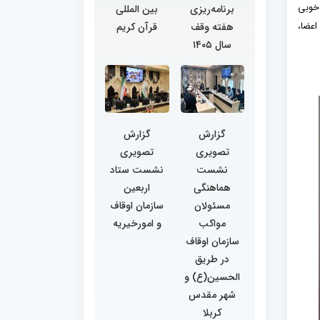
 خوبی
برنامه‌ریزی
بین المللی
اعضا،
هفته وقف
قرآن کریم
سال ۱۴۰۵
گزارش
گزارش
تصویری
تصویری
نشست
نشست ستاد
هماهنگی
اربعین
مسئولان
سازمان اوقاف
مواکب
و امورخیریه
سازمان اوقاف
در طریق
الحسین(ع) و
شهر مقدس
کربلا