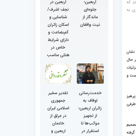
اربعین؛
اربعین در
د که
جلوه‌ای
نجف اشرف/
کاری به
ماندگار از
شناسایی و
نیت واقفان
اسکان زائران
کم‌بضاعت و
دارای شرایط
خاص در
 نشان
هتلی مناسب
ر حال
زئیات
است و
خدمت‌رسانی
تقدیر سفیر
پرهیز
اوقاف به
جمهوری
 طرفی
زائران اربعین؛
اسلامی ایران
از تجهیز
در عراق از
موکب‌ها تا
خادمان
تصمیم
استقرار در
اربعین و
گرفته