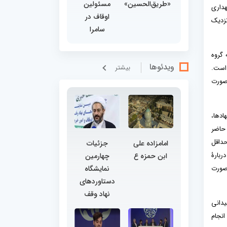
«طریق‌الحسین»
مسئولین
معلول ذهنی دختر را نگهداری
اوقاف در
نزدیک
سامرا
 گروه
ویدئوها
بيشتر
 است.
 صورت
ادها،
 حاضر
حداقل
امامزاده علی
جزئیات
ربارۀ
ابن حمزه ع
چهارمین
صورت
نمایشگاه
دستاوردهای
نهاد وقف
یدانی
انجام