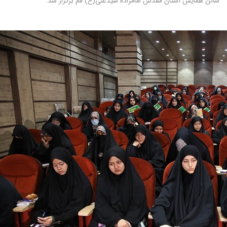
سالن همایش آستان مقدس امامزاده سیدعلی(ع) قم برگزار شد.