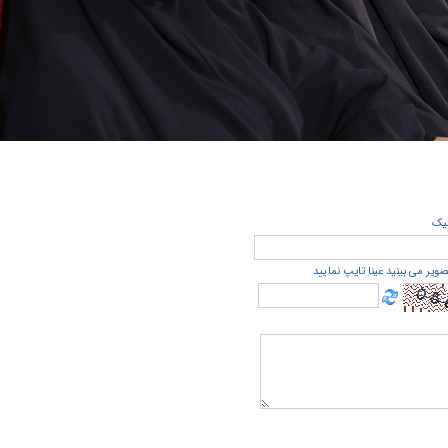
يک
صویر می بینید عینا تایپ نمایید