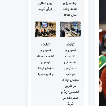
برنامه‌ریزی
بین المللی
هفته وقف
قرآن کریم
سال ۱۴۰۵
گزارش
گزارش
تصویری
تصویری
نشست
نشست ستاد
هماهنگی
اربعین
مسئولان
سازمان اوقاف
مواکب
و امورخیریه
سازمان اوقاف
در طریق
الحسین(ع) و
شهر مقدس
کربلا