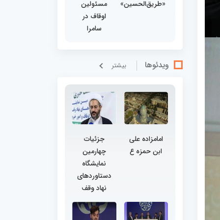
«طریق‌الحسین»
مسئولین
اوقاف در
سامرا
ویدئوها
بيشتر
امامزاده علی
جزئیات
ابن حمزه ع
چهارمین
نمایشگاه
دستاوردهای
نهاد وقف