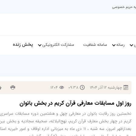
نیه حریم خصوصی
پخش زنده
ی
رسانه
سامانه شفافیت
مشارکت الکترونیکی
چهارشنبه
12
آذر
1404
09:38
1204
روز اول مسابقات معارفی قرآن کریم در بخش بانوان
نخستین روز رقابت‌ بانوان در معارفی چهل‌ و هشتمین دوره مسابقات سراسری 
کریم در چهار بخش معارف قرآن کریم، نهج‌البلاغه، صحیفه سجادیه و بخش بین‌
بعدازظهر امروز، سه شنبه ، ۱۱ دی ماه به میزبانی اداره اوقاف و امور خیریه ا