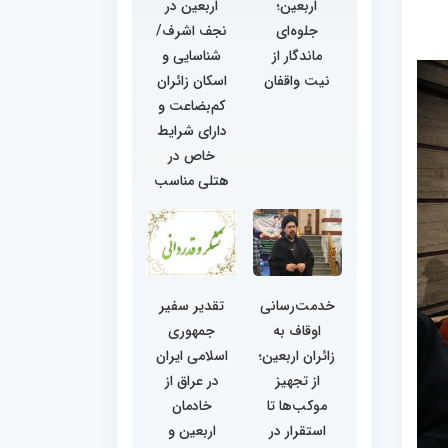
اربعین؛
اربعین در
جلوه‌ای
نجف اشرف/
ماندگار از
شناسایی و
نیت واقفان
اسکان زائران
کم‌بضاعت و
دارای شرایط
خاص در
هتلی مناسب
خدمت‌رسانی
تقدیر سفیر
اوقاف به
جمهوری
زائران اربعین؛
اسلامی ایران
از تجهیز
در عراق از
موکب‌ها تا
خادمان
استقرار در
اربعین و