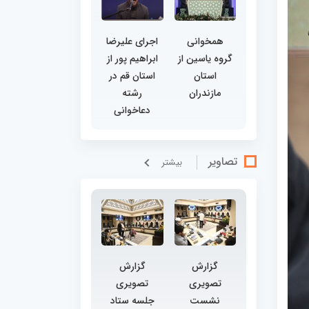
همخوانی
اجرای علیرضا
گروه یاسین از
ابراهیم پور از
استان
استان قم در
مازندران
رشته
دعاخوانی
تصاویر
بيشتر
گزارش
گزارش
تصویری
تصویری
نشست
جلسه ستاد