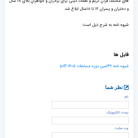
های مختلف قرآن کریم و نغمات دینی برای برادران و خواهرانِ بالای 18 سال
و دختران و پسران 12 تا 18سال ابلاغ شد.
شیوه نامه به شرح ذیل است:
فايل ها
شيوه نامه 49امين دوره مسابقات 1405.pdf
نظر شما
نام
پست الكترونيک
وب سایت