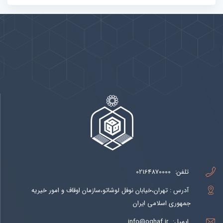
پیوندها
بيشتر
تلفن:
02164870000
آدرس : تهران،خیابان نوفل لوشاتو،سازمان اوقاف و امور خیریه
جمهوری اسلامی ایران
ایمیل:
info@oghaf.ir