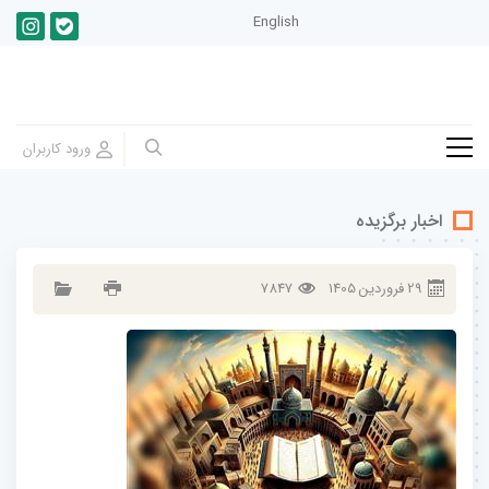
English
اخبار برگزیده
29
فروردين
1405
7847