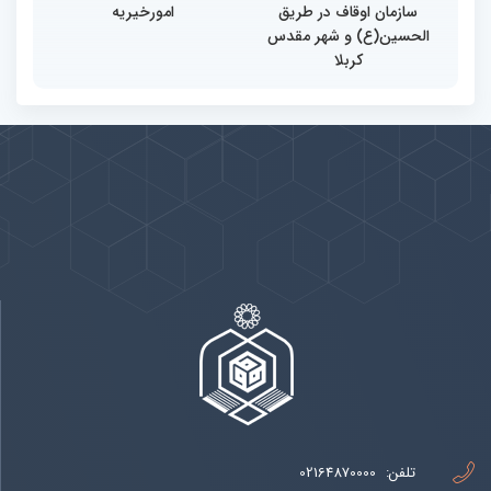
سازمان اوقاف در طریق
امورخیریه
الحسین(ع) و شهر مقدس
کربلا
پیوندها
بيشتر
تلفن:
02164870000