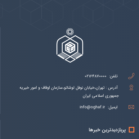
تلفن:
02164870000
آدرس : تهران،خیابان نوفل لوشاتو،سازمان اوقاف و امور خیریه
جمهوری اسلامی ایران
ایمیل:
info@oghaf.ir
پربازدیدترین خبرها