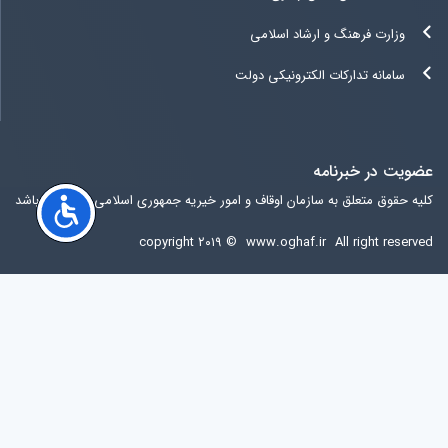
وزارت فرهنگ و ارشاد اسلامی
سامانه تدارکات الکترونیکی دولت
عضویت در خبرنامه
کلیه حقوق متعلق به سازمان اوقاف و امور خیریه جمهوری اسلامی ایران می باشد
copyright ۲۰۱۹ ©
www.oghaf.ir
All right reserved
آخرين ويرايش سایت
پنجشنبه 15 مرداد 1405 13:50:12
آی پی کاربر:
216.73.216.33
مرورگر کاربر:
Chrome
کشور کاربر:
United States of America