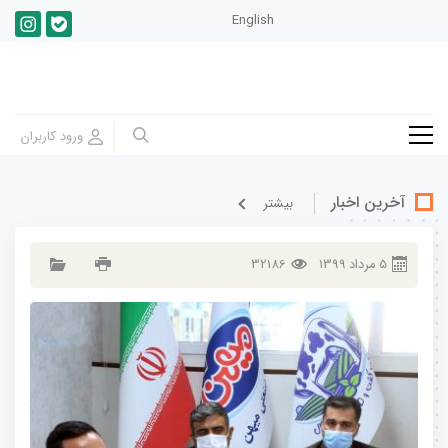
English
آخرین اخبار
بيشتر
5
مرداد
1399
32186