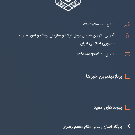
تلفن:
02164870000
آدرس : تهران،خیابان نوفل لوشاتو،سازمان اوقاف و امور خیریه
جمهوری اسلامی ایران
ایمیل:
info@oghaf.ir
پربازدیدترین خبرها
پیوندهای مفید
پایگاه اطلاع رسانی مقام معظم رهبری