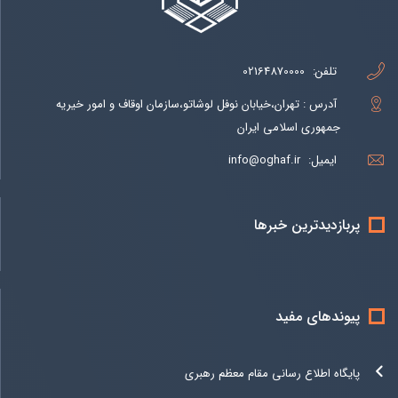
تلفن:
02164870000
آدرس : تهران،خیابان نوفل لوشاتو،سازمان اوقاف و امور خیریه
جمهوری اسلامی ایران
ایمیل:
info@oghaf.ir
پربازدیدترین خبرها
پیوندهای مفید
پایگاه اطلاع رسانی مقام معظم رهبری