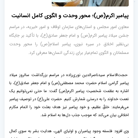
پیامبر اکرم(ص)؛ محور وحدت و الگوی کامل انسانیت
معاون امور مجلس و استان‌های سازمان اوقاف و امور خیریه، در مراسم
جشن میلاد پیامبر اکرم(ص) و امام جعفر صادق(ع)، با تأکید بر جایگاه
بی‌نظیر اخلاق در سیره نبوی، پیامبر اسلام(ص) را محور وحدت
مسلمانان و الگوی تمام‌عیار برای زندگی انسان‌ها معرفی کرد.
حجت‌الاسلام سیدناصرالدین نوری‌زاده در مراسم بزرگداشت سالروز میلاد
پیامبر گرامی اسلام حضرت محمد مصطفی(ص) و امام جعفر صادق(ع)، با
اشاره به عظمت شخصیت پیامبر اکرم(ص) گفت: ما حتی نمی‌توانیم یک
نعمت خداوند را به درستی شمارش کنیم. حضرت علی(ع) در توصیف پیامبر
می‌فرمایند: خلقٌ عظیم، و خود پیامبر نیز هدف بعثت خود را اتمام مکارم
اخلاقی بیان می‌کند که موجب جذب دل‌ها به اسلام شد.
وی افزود: فلسفه وجود پیامبران و اولیای الهی، هدایت بشر به سوی کمال