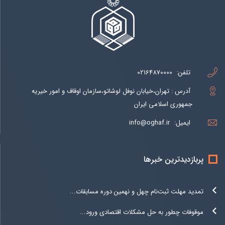
تلفن:
02164870000
آدرس : تهران،خیابان نوفل لوشاتو،سازمان اوقاف و امور خیریه
جمهوری اسلامی ایران
ایمیل:
info@oghaf.ir
پربازدیدترین خبرها
تمدید مهلت ثبت‌نام چهل و نهمین دوره مسابقات...
موقوفات چطور به حل مشکلات اقتصادی ورود...