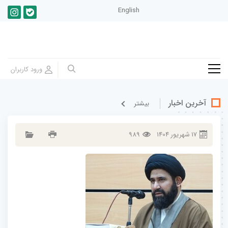
English
آخرین اخبار
بيشتر
17
شهريور
1404
989