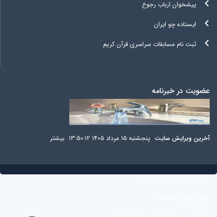
پیشخوان ارباب رجوع
ایستاده چو ایران
ثبت نام مسابقات سراسری قرآن کریم
عضویت در خبرنامه
آخرين ويرايش سایت
پنجشنبه 15 مرداد 1405 13:50:12
بيشتر
آی پی کاربر:
216.73.217.165
مرورگر کاربر:
Chrome