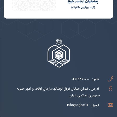
تلفن:
02164870000
آدرس : تهران،خیابان نوفل لوشاتو،سازمان اوقاف و امور خیریه
جمهوری اسلامی ایران
ایمیل:
info@oghaf.ir